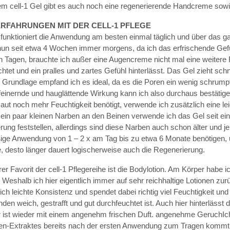
m cell-1 Gel gibt es auch noch eine regenerierende Handcreme sowie
ERFAHRUNGEN MIT DER CELL-1 PFLEGE
 funktioniert die Anwendung am besten einmal täglich und über das 
nun seit etwa 4 Wochen immer morgens, da ich das erfrischende Gefü
Tagen, brauchte ich außer eine Augencreme nicht mal eine weitere F
htet und ein pralles und zartes Gefühl hinterlässt. Das Gel zieht sch
rundlage empfand ich es ideal, da es die Poren ein wenig schrumpfen
einernde und hauglättende Wirkung kann ich also durchaus bestätige
aut noch mehr Feuchtigkeit benötigt, verwende ich zusätzlich eine l
ein paar kleinen Narben an den Beinen verwende ich das Gel seit ein
ung feststellen, allerdings sind diese Narben auch schon älter und je
ge Anwendung von 1 – 2 x am Tag bis zu etwa 6 Monate benötigen, um
, desto länger dauert logischerweise auch die Regenerierung.
rer Favorit der cell-1 Pflegereihe ist die Bodylotion. Am Körper habe
Weshalb ich hier eigentlich immer auf sehr reichhaltige Lotionen zurü
lich leichte Konsistenz und spendet dabei richtig viel Feuchtigkeit un
den weich, gestrafft und gut durchfeuchtet ist. Auch hier hinterlässt
r ist wieder mit einem angenehm frischen Duft. angenehme GeruchIch
n-Extraktes bereits nach der ersten Anwendung zum Tragen kommt