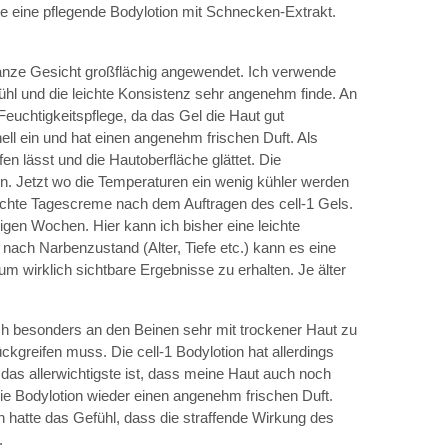
 eine pflegende Bodylotion mit Schnecken-Extrakt.
ganze Gesicht großflächig angewendet. Ich verwende
hl und die leichte Konsistenz sehr angenehm finde. An
euchtigkeitspflege, da das Gel die Haut gut
nell ein und hat einen angenehm frischen Duft. Als
 lässt und die Hautoberfläche glättet. Die
n. Jetzt wo die Temperaturen ein wenig kühler werden
eichte Tagescreme nach dem Auftragen des cell-1 Gels.
igen Wochen. Hier kann ich bisher eine leichte
 nach Narbenzustand (Alter, Tiefe etc.) kann es eine
 wirklich sichtbare Ergebnisse zu erhalten. Je älter
 ich besonders an den Beinen sehr mit trockener Haut zu
ckgreifen muss. Die cell-1 Bodylotion hat allerdings
d das allerwichtigste ist, dass meine Haut auch noch
 die Bodylotion wieder einen angenehm frischen Duft.
 hatte das Gefühl, dass die straffende Wirkung des
.