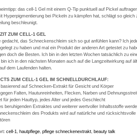
imtipp: das cell-1 Gel mit einem Q-Tip punktuell auf Pickel auftrage
it Hyperpigmentierung bei Pickeln zu kämpfen hat, schlägt so gleich 
ilung beschleunigt.
ZIT ZUM CELL-1 GEL
 gedacht, das Schneckenschleim sich so gut anfühlen kann? Ich jeden
gelegt zu haben und mal ein Produkt der anderen Art getestet zu h
en doch die Besten. Ich bin in den letzten Wochen tatsächlich zu e
bin ich in den nächsten Monaten auch auf die Langzeitwirkung auf ä
 auf dem Laufenden halten.
ACTS ZUM CELL-1 GEL IM SCHNELLDURCHLAUF:
 basierend auf Schnecken-Extrakt für Gesicht und Körper
v gegen Falten, Hautunreinheiten, Flecken, Narben und Dehnungsstrei
t für jeden Hauttyp, jedes Alter und jedes Geschlecht
s beruhigenden Extraktes und weiterer wertvoller Inhaltsstoffe wer
hneckenschleim des Produkts wird auf natürliche und rücksichtsvol
tören
rt:
cell-1
,
hautpflege
,
pflege schneckenextrakt
,
beauty talk