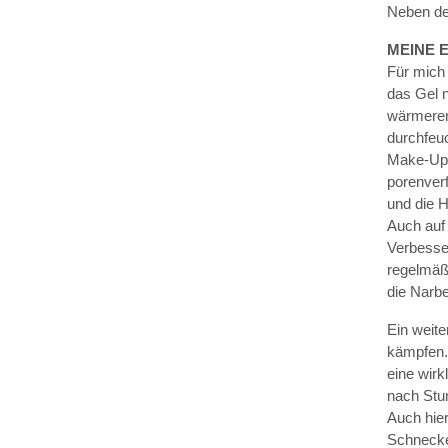
Neben de
MEINE 
Für mich
das Gel 
wärmeren 
durchfeuc
Make-Up G
porenverf
und die H
Auch auf 
Verbesser
regelmäßi
die Narbe
Ein weite
kämpfen. 
eine wirk
nach Stun
Auch hie
Schnecke