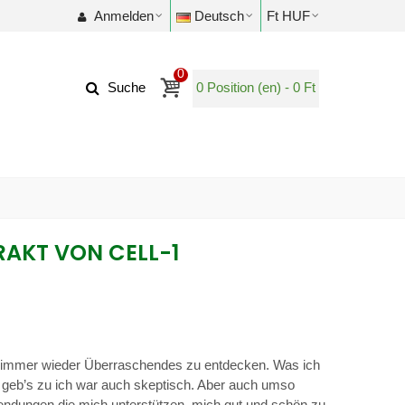
Anmelden
Deutsch
Ft HUF
0
0
Position (en)
-
0 Ft
Suche
RAKT VON CELL-1
s immer wieder Überraschendes zu entdecken. Was ich
ch geb’s zu ich war auch skeptisch. Aber auch umso
wendungen die mich unterstützen, mich gut und schön zu