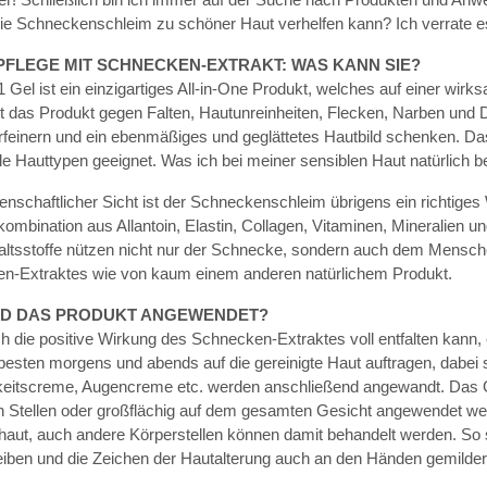
Wie Schneckenschleim zu schöner Haut verhelfen kann? Ich verrate e
 PFLEGE MIT SCHNECKEN-EXTRAKT: WAS KANN SIE?
1 Gel ist ein einzigartiges All-in-One Produkt, welches auf einer wi
t das Produkt gegen Falten, Hautunreinheiten, Flecken, Narben und 
feinern und ein ebenmäßiges und geglättetes Hautbild schenken. Das 
lle Hauttypen geeignet. Was ich bei meiner sensiblen Haut natürlich 
nschaftlicher Sicht ist der Schneckenschleim übrigens ein richtiges
kombination aus Allantoin, Elastin, Collagen, Vitaminen, Mineralien u
altsstoffe nützen nicht nur der Schnecke, sondern auch dem Mensche
n-Extraktes wie von kaum einem anderen natürlichem Produkt.
RD DAS PRODUKT ANGEWENDET?
h die positive Wirkung des Schnecken-Extraktes voll entfalten kann, 
esten morgens und abends auf die gereinigte Haut auftragen, dabei sol
keitscreme, Augencreme etc. werden anschließend angewandt. Das Ge
 Stellen oder großflächig auf dem gesamten Gesicht angewendet werde
haut, auch andere Körperstellen können damit behandelt werden. So 
eiben und die Zeichen der Hautalterung auch an den Händen gemilder