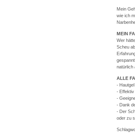
Mein Gehe
wie ich m
Narbenhe
MEIN FA
Wer hätte
Scheu ab
Erfahrung
gespannt 
natürlich
ALLE F
- Hautgel
- Effekti
- Geeigne
- Dank de
- Der Sc
oder zu s
Schlagwo