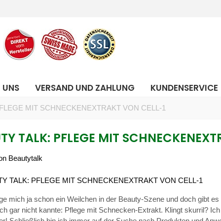
 UNS
VERSAND UND ZAHLUNG
KUNDENSERVICE
PFLEGE MIT SCHNECKENEXTRAKT VON CELL-1
TY TALK: PFLEGE MIT SCHNECKENEXT
on Beautytalk
ge mich ja schon ein Weilchen in der Beauty-Szene und doch gibt e
ch gar nicht kannte: Pflege mit Schnecken-Extrakt. Klingt skurril? I
ger! Schließlich bin ich immer auf der Suche nach Produkten und An