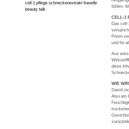
cell-1
pflege schneckenextrakt
franelle
fühlen. 
beauty talk
CELL-1
Das cell-
versprich
Poren ver
und für a
Aus wisse
Wirkstoff
diese Inh
Schnecke
WIE WI
Damit sic
Also am b
Feuchtig
trockenen
Gesichts
zurückbl